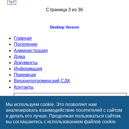
Страница 3 из 36
Desktop Version
Главная
Поселение
Администрация
Дума
Документы
Информация
Приемная
Верхнепогроменский СДК
Контакты
Мы используем cookie. Это позволяет нам
Открытые данные
анализировать взаимодействие посетителей с сайтом
и делать его лучше. Продолжая пользоваться сайтом,
Открытые данные
вы соглашаетесь с использованием файлов cookie.
Открытые данные -структура