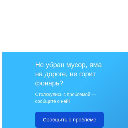
Не убран мусор, яма
на дороге, не горит
фонарь?
Столкнулись с проблемой —
сообщите о ней!
Сообщить о проблеме