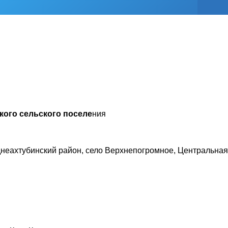
кого
сельского поселе
ния
днеахтубинский район, село Верхнепогромное, Центральная