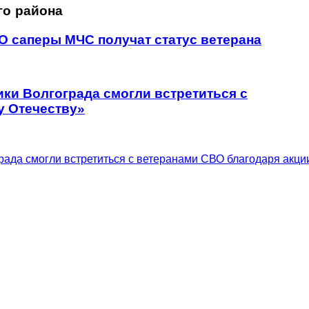
го района
О саперы МЧС получат статус ветерана
ики Волгограда смогли встретиться с
у Отечеству»