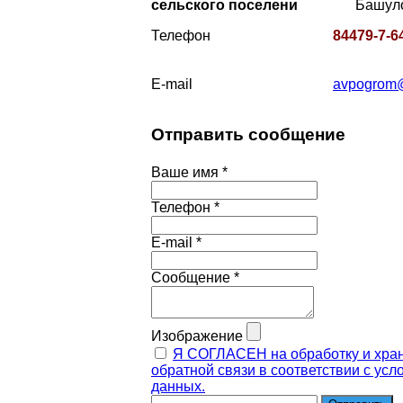
сельского поселени
Башулов Ку
Телефон
84479-
7-6
E-mail
avpogrom@
Отправить сообщение
Ваше имя
*
Телефон
*
E-mail
*
Сообщение
*
Изображение
Я СОГЛАСЕН на обработку и хран
обратной связи в соответствии с ус
данных.