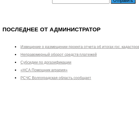
Отправить
ПОСЛЕДНЕЕ ОТ АДМИНИСТРАТОР
Извещение о размещении проекта отчета об итогах гос. кадастро
Неправомерный оборот средств платежей
Субсидии по догазификации
«НСА Помощник агрария»
РСЧС Волгоградская область сообщает